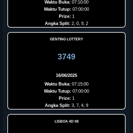
Waktu Buka:
07:10:00
Waktu Tutup:
07:00:00
Prize:
1
Angka Split:
2, 0, 9, 2
GENTING LOTTERY
3749
16/06/2025
Waktu Buka:
07:15:00
Waktu Tutup:
07:00:00
Prize:
1
Angka Split:
3, 7, 4, 9
LISBOA 4D 08