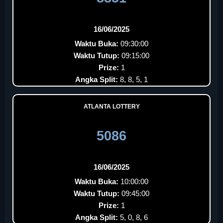
16/06/2025
Waktu Buka:
09:30:00
Waktu Tutup:
09:15:00
Prize:
1
Angka Split:
8, 8, 5, 1
ATLANTA LOTTERY
5086
16/06/2025
Waktu Buka:
10:00:00
Waktu Tutup:
09:45:00
Prize:
1
Angka Split:
5, 0, 8, 6