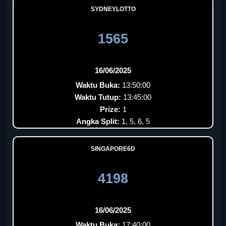
SYDNEYLOTTO
1565
16/06/2025
Waktu Buka:
13:50:00
Waktu Tutup:
13:45:00
Prize:
1
Angka Split:
1, 5, 6, 5
SINGAPORE6D
4198
16/06/2025
Waktu Buka:
17:40:00