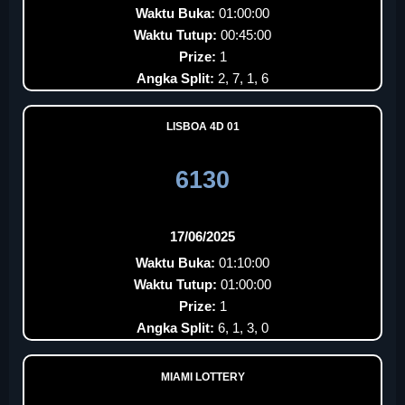
Waktu Buka:
01:00:00
Waktu Tutup:
00:45:00
Prize:
1
Angka Split:
2, 7, 1, 6
LISBOA 4D 01
6130
17/06/2025
Waktu Buka:
01:10:00
Waktu Tutup:
01:00:00
Prize:
1
Angka Split:
6, 1, 3, 0
MIAMI LOTTERY