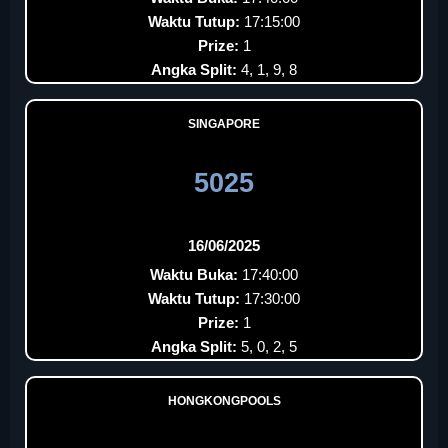
Waktu Tutup:
17:15:00
Prize:
1
Angka Split:
4, 1, 9, 8
SINGAPORE
5025
16/06/2025
Waktu Buka:
17:40:00
Waktu Tutup:
17:30:00
Prize:
1
Angka Split:
5, 0, 2, 5
HONGKONGPOOLS