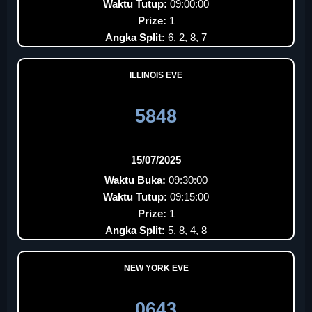
Waktu Tutup:
09:00:00
Prize:
1
Angka Split:
6, 2, 8, 7
ILLINOIS EVE
5848
15/07/2025
Waktu Buka:
09:30:00
Waktu Tutup:
09:15:00
Prize:
1
Angka Split:
5, 8, 4, 8
NEW YORK EVE
0643