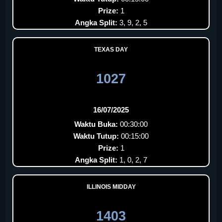
Prize:
1
Angka Split:
3, 9, 2, 5
TEXAS DAY
1027
16/07/2025
Waktu Buka:
00:30:00
Waktu Tutup:
00:15:00
Prize:
1
Angka Split:
1, 0, 2, 7
ILLINOIS MIDDAY
1403