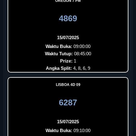
OREGON 7 PM
4869
15/07/2025
Waktu Buka:
09:00:00
Waktu Tutup:
08:45:00
Prize:
1
Angka Split:
4, 8, 6, 9
LISBOA 4D 09
6287
15/07/2025
Waktu Buka:
09:10:00