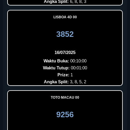
Angka Split:
6, 8, 8, 3
LISBOA 4D 00
3852
16/07/2025
Waktu Buka:
00:10:00
Waktu Tutup:
00:01:00
Prize:
1
Angka Split:
3, 8, 5, 2
TOTO MACAU 00
9256