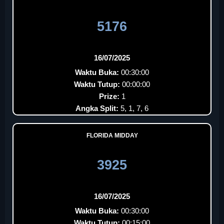
5176
16/07/2025
Waktu Buka:
00:30:00
Waktu Tutup:
00:00:00
Prize:
1
Angka Split:
5, 1, 7, 6
FLORIDA MIDDAY
3925
16/07/2025
Waktu Buka:
00:30:00
Waktu Tutup:
00:15:00