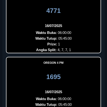
4771
16/07/2025
Waktu Buka:
06:00:00
Waktu Tutup:
05:45:00
Prize:
1
Angka Split:
4, 7, 7, 1
OREGON 4 PM
1695
16/07/2025
Waktu Buka:
06:00:00
Waktu Tutup:
05:45:00