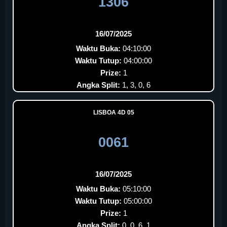
1306
16/07/2025
Waktu Buka:
04:10:00
Waktu Tutup:
04:00:00
Prize:
1
Angka Split:
1, 3, 0, 6
LISBOA 4D 05
0061
16/07/2025
Waktu Buka:
05:10:00
Waktu Tutup:
05:00:00
Prize:
1
Angka Split:
0, 0, 6, 1