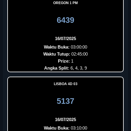
OREGON 1 PM
6439
16/07/2025
Waktu Buka:
03:00:00
Waktu Tutup:
02:45:00
Prize:
1
Angka Split:
6, 4, 3, 9
LISBOA 4D 03
5137
16/07/2025
Waktu Buka:
03:10:00