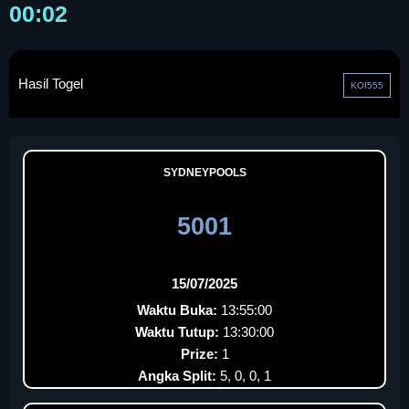
00:02
Hasil Togel
KOI555
SYDNEYPOOLS
5001
15/07/2025
Waktu Buka:
13:55:00
Waktu Tutup:
13:30:00
Prize:
1
Angka Split:
5, 0, 0, 1