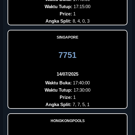
Waktu Tutup:
17:15:00
Prize:
1
Angka Split:
8, 4, 0, 3
SINGAPORE
7751
14/07/2025
Waktu Buka:
17:40:00
Waktu Tutup:
17:30:00
Prize:
1
Angka Split:
7, 7, 5, 1
HONGKONGPOOLS