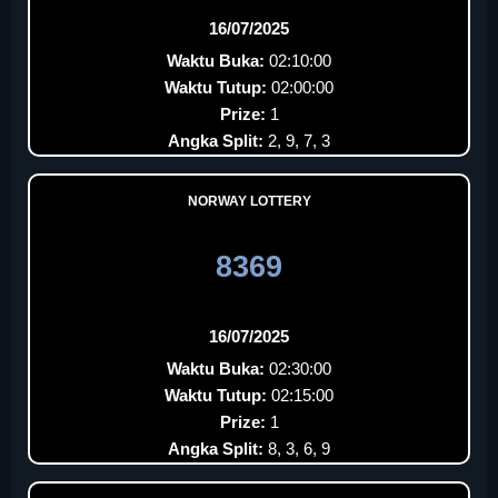
16/07/2025
Waktu Buka:
02:10:00
Waktu Tutup:
02:00:00
Prize:
1
Angka Split:
2, 9, 7, 3
NORWAY LOTTERY
8369
16/07/2025
Waktu Buka:
02:30:00
Waktu Tutup:
02:15:00
Prize:
1
Angka Split:
8, 3, 6, 9