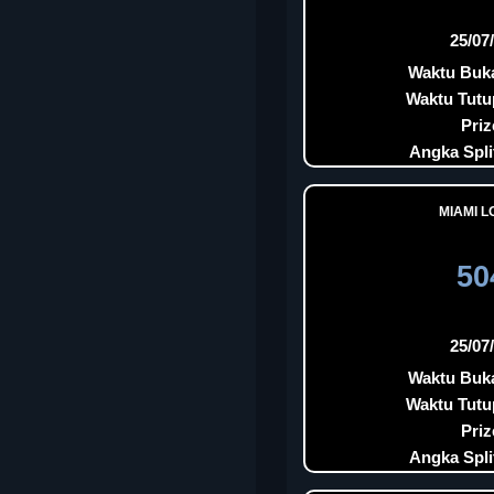
25/07
Waktu Buk
Waktu Tutu
Priz
Angka Spli
MIAMI L
50
25/07
Waktu Buk
Waktu Tutu
Priz
Angka Spli