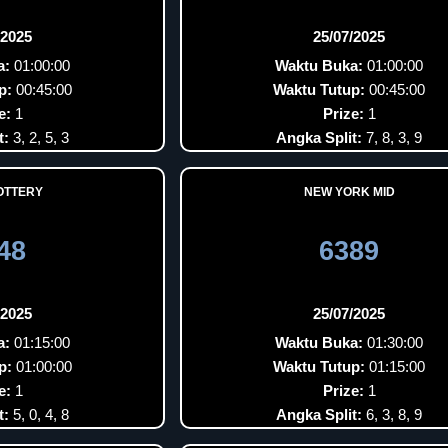
/2025
25/07/2025
a:
01:00:00
Waktu Buka:
01:00:00
p:
00:45:00
Waktu Tutup:
00:45:00
e:
1
Prize:
1
t:
3, 2, 5, 3
Angka Split:
7, 8, 3, 9
OTTERY
NEW YORK MID
48
6389
/2025
25/07/2025
a:
01:15:00
Waktu Buka:
01:30:00
p:
01:00:00
Waktu Tutup:
01:15:00
e:
1
Prize:
1
t:
5, 0, 4, 8
Angka Split:
6, 3, 8, 9