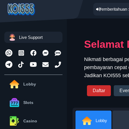
Pemberitahuan : Situs Resmi Menamp
Live Support
Selamat 
Nikmati berbagai p
pembayaran cepat 
Jadikan KOI555 seb
Lobby
Daftar
Even
Slots
Lobby
Casino