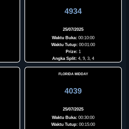
4934
25/07/2025
Waktu Buka:
00:10:00
Waktu Tutup:
00:01:00
Prize:
1
Angka Split:
4, 9, 3, 4
FLORIDA MIDDAY
4039
25/07/2025
Waktu Buka:
00:30:00
Waktu Tutup:
00:15:00