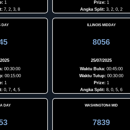
e:
1
Prize:
1
t:
7, 2, 3, 8
Angka Split:
3, 2, 0, 2
 DAY
ILLINOIS MIDDAY
45
8056
/2025
25/07/2025
a:
00:30:00
Waktu Buka:
00:45:00
p:
00:15:00
Waktu Tutup:
00:30:00
e:
1
Prize:
1
t:
0, 7, 4, 5
Angka Split:
8, 0, 5, 6
IA DAY
WASHINGTON4 MID
53
7839