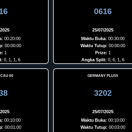
16
0616
/2025
25/07/2025
a:
00:20:00
Waktu Buka:
00:30:00
p:
00:00:00
Waktu Tutup:
00:00:00
e:
1
Prize:
1
t:
0, 1, 1, 6
Angka Split:
0, 6, 1, 6
CAU 00
GERMANY PLUS5
38
3202
/2025
25/07/2025
a:
00:10:00
Waktu Buka:
00:10:00
p:
00:01:00
Waktu Tutup:
00:03:00