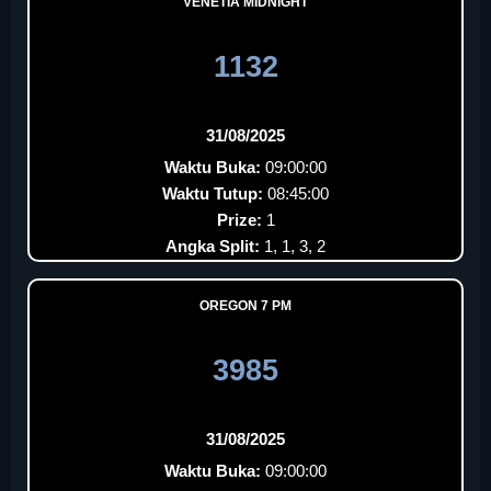
VENETIA MIDNIGHT
1132
31/08/2025
Waktu Buka:
09:00:00
Waktu Tutup:
08:45:00
Prize:
1
Angka Split:
1, 1, 3, 2
OREGON 7 PM
3985
31/08/2025
Waktu Buka:
09:00:00