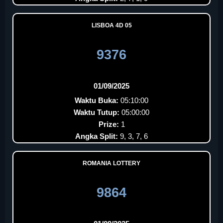
LISBOA 4D 05
9376
01/09/2025
Waktu Buka:
05:10:00
Waktu Tutup:
05:00:00
Prize:
1
Angka Split:
9, 3, 7, 6
ROMANIA LOTTERY
9864