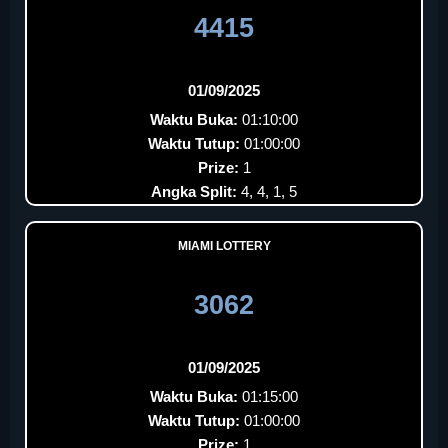
4415
01/09/2025
Waktu Buka:
01:10:00
Waktu Tutup:
01:00:00
Prize:
1
Angka Split:
4, 4, 1, 5
MIAMI LOTTERY
3062
01/09/2025
Waktu Buka:
01:15:00
Waktu Tutup:
01:00:00
Prize:
1