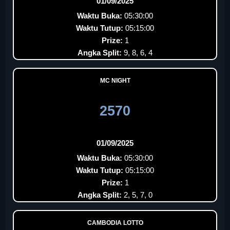
01/09/2025
Waktu Buka:
05:30:00
Waktu Tutup:
05:15:00
Prize:
1
Angka Split:
9, 8, 6, 4
MC NIGHT
2570
01/09/2025
Waktu Buka:
05:30:00
Waktu Tutup:
05:15:00
Prize:
1
Angka Split:
2, 5, 7, 0
CAMBODIA LOTTO