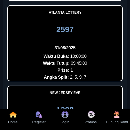
ATLANTA LOTTERY
2597
31/08/2025
Waktu Buka:
10:00:00
Waktu Tutup:
09:45:00
Prize:
1
Angka Split:
2, 5, 9, 7
NEW JERSEY EVE
1382
Home
Register
Login
Promosi
Hubungi kami
31/08/2025