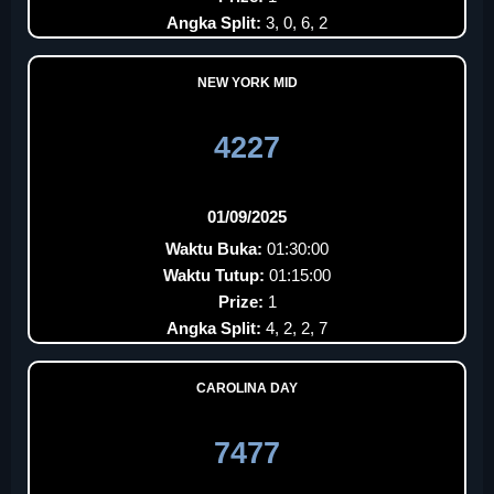
Angka Split:
3, 0, 6, 2
NEW YORK MID
4227
01/09/2025
Waktu Buka:
01:30:00
Waktu Tutup:
01:15:00
Prize:
1
Angka Split:
4, 2, 2, 7
CAROLINA DAY
7477