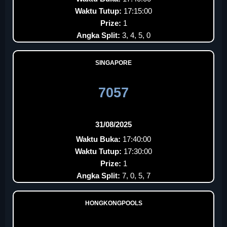
Waktu Tutup:
17:15:00
Prize:
1
Angka Split:
3, 4, 5, 0
SINGAPORE
7057
31/08/2025
Waktu Buka:
17:40:00
Waktu Tutup:
17:30:00
Prize:
1
Angka Split:
7, 0, 5, 7
HONGKONGPOOLS