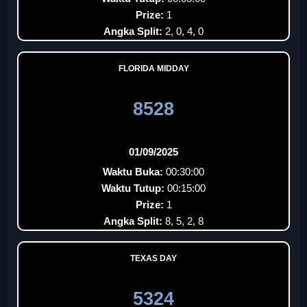
Prize:
1
Angka Split:
2, 0, 4, 0
FLORIDA MIDDAY
8528
01/09/2025
Waktu Buka:
00:30:00
Waktu Tutup:
00:15:00
Prize:
1
Angka Split:
8, 5, 2, 8
TEXAS DAY
5324