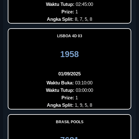
Waktu Tutup:
02:45:00
Prize:
1
Angka Split:
8, 7, 5, 8
LISBOA 4D 03
1958
01/09/2025
Waktu Buka:
03:10:00
Waktu Tutup:
03:00:00
Prize:
1
Angka Split:
1, 9, 5, 8
BRASIL POOLS