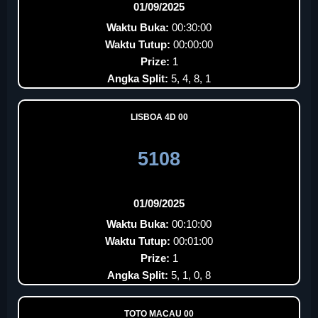
01/09/2025
Waktu Buka:
00:30:00
Waktu Tutup:
00:00:00
Prize:
1
Angka Split:
5, 4, 8, 1
LISBOA 4D 00
5108
01/09/2025
Waktu Buka:
00:10:00
Waktu Tutup:
00:01:00
Prize:
1
Angka Split:
5, 1, 0, 8
TOTO MACAU 00