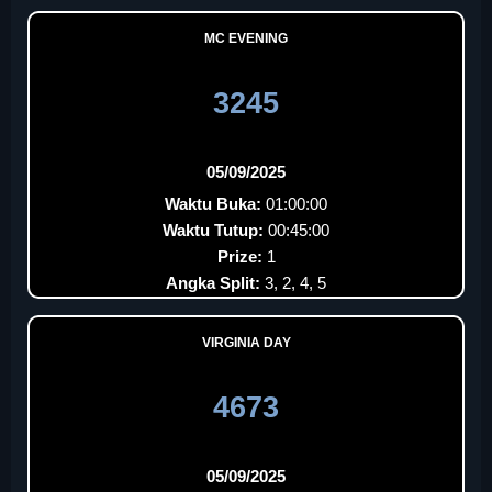
MC EVENING
3245
05/09/2025
Waktu Buka:
01:00:00
Waktu Tutup:
00:45:00
Prize:
1
Angka Split:
3, 2, 4, 5
VIRGINIA DAY
4673
05/09/2025