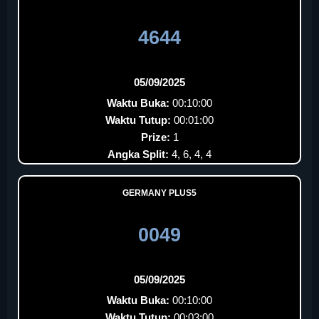
4644
05/09/2025
Waktu Buka:
00:10:00
Waktu Tutup:
00:01:00
Prize:
1
Angka Split:
4, 6, 4, 4
GERMANY PLUS5
0049
05/09/2025
Waktu Buka:
00:10:00
Waktu Tutup:
00:03:00