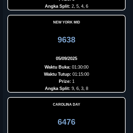
Angka Split:
2, 5, 4, 6
NEW YORK MID
9638
05/09/2025
Waktu Buka:
01:30:00
Waktu Tutup:
01:15:00
Prize:
1
Angka Split:
9, 6, 3, 8
CAROLINA DAY
6476