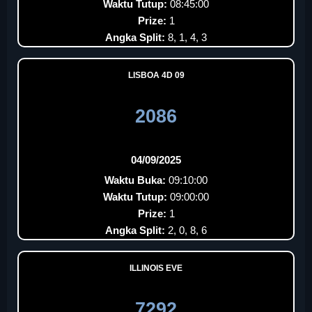
Waktu Tutup:
08:45:00
Prize:
1
Angka Split:
8, 1, 4, 3
LISBOA 4D 09
2086
04/09/2025
Waktu Buka:
09:10:00
Waktu Tutup:
09:00:00
Prize:
1
Angka Split:
2, 0, 8, 6
ILLINOIS EVE
7292