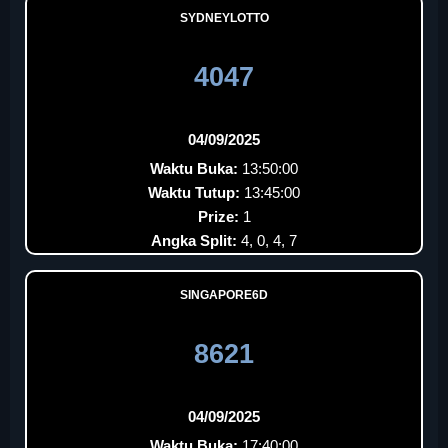
SYDNEYLOTTO
4047
04/09/2025
Waktu Buka:
13:50:00
Waktu Tutup:
13:45:00
Prize:
1
Angka Split:
4, 0, 4, 7
SINGAPORE6D
8621
04/09/2025
Waktu Buka:
17:40:00