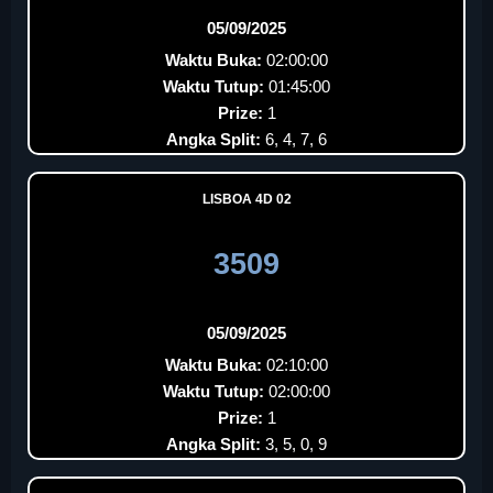
05/09/2025
Waktu Buka:
02:00:00
Waktu Tutup:
01:45:00
Prize:
1
Angka Split:
6, 4, 7, 6
LISBOA 4D 02
3509
05/09/2025
Waktu Buka:
02:10:00
Waktu Tutup:
02:00:00
Prize:
1
Angka Split:
3, 5, 0, 9