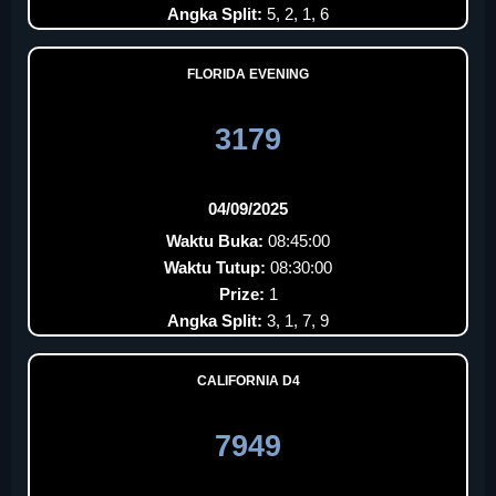
Angka Split:
5, 2, 1, 6
FLORIDA EVENING
3179
04/09/2025
Waktu Buka:
08:45:00
Waktu Tutup:
08:30:00
Prize:
1
Angka Split:
3, 1, 7, 9
CALIFORNIA D4
7949