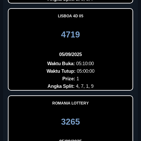
LISBOA 4D 05
4719
05/09/2025
Waktu Buka:
05:10:00
Waktu Tutup:
05:00:00
Prize:
1
Angka Split:
4, 7, 1, 9
ROMANIA LOTTERY
3265