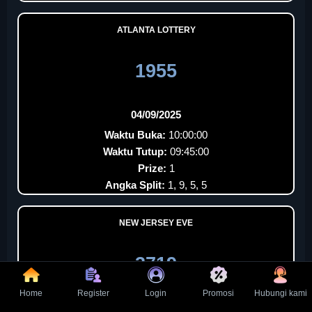
ATLANTA LOTTERY
1955
04/09/2025
Waktu Buka:
10:00:00
Waktu Tutup:
09:45:00
Prize:
1
Angka Split:
1, 9, 5, 5
NEW JERSEY EVE
3719
Home
Register
Login
Promosi
Hubungi kami
04/09/2025