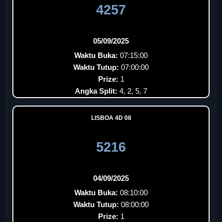
4257
05/09/2025
Waktu Buka:
07:15:00
Waktu Tutup:
07:00:00
Prize:
1
Angka Split:
4, 2, 5, 7
LISBOA 4D 08
5216
04/09/2025
Waktu Buka:
08:10:00
Waktu Tutup:
08:00:00
Prize:
1